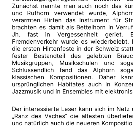
Zunächst nannte man auch noch das kürz
und Rufhorn verwendet wurde, Alphorn
verarmten Hirten das Instrument für S
brachten es damit als Bettelhorn in Verru
Jh. fast in Vergessenheit geriet.
Fremdenverkehr wurde es wiederbelebt. 
die ersten Hirtenfeste in der Schweiz stat
fester Bestandteil des gelebten Brau
Musikgruppen, Musikschulen und soga
Schlussendlich fand das Alphorn soga
klassischen Kompositionen. Daher k
ursprünglichen Habitates auch in Konze
Jazzmusik und in Ensembles mit elektronis
Der interessierte Leser kann sich im Net
„Ranz des Vaches“ die ältesten überlief
und natürlich auch die neueren Kompositi