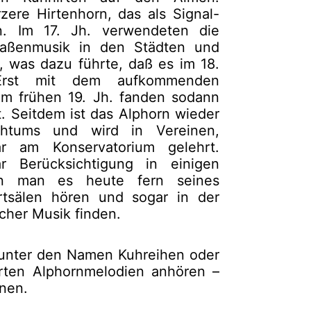
ere Hirtenhorn, das als Signal-
. Im 17. Jh. verwendeten die
traßenmusik in den Städten und
f, was dazu führte, daß es im 18.
 Erst mit dem aufkommenden
Im frühen 19. Jh. fanden sodann
t. Seitdem ist das Alphorn wieder
chtums und wird in Vereinen,
r am Konservatorium gelehrt.
r Berücksichtigung in einigen
ann man es heute fern seines
rtsälen hören und sogar in der
cher Musik finden.
z unter den Namen Kuhreihen oder
erten Alphornmelodien anhören –
onen.