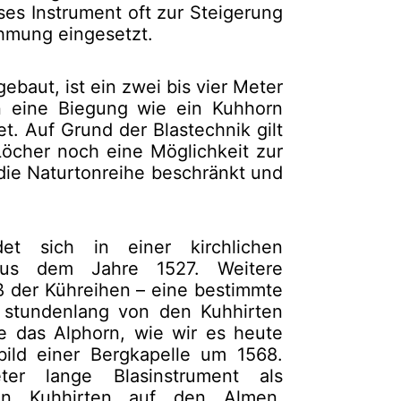
ses Instrument oft zur Steigerung
ahmung eingesetzt.
ebaut, ist ein zwei bis vier Meter
in eine Biegung wie ein Kuhhorn
. Auf Grund der Blastechnik gilt
Löcher noch eine Möglichkeit zur
 die Naturtonreihe beschränkt und
det sich in einer kirchlichen
us dem Jahre 1527. Weitere
ß der Kühreihen – eine bestimmte
– stundenlang von den Kuhhirten
de das Alphorn, wie wir es heute
bild einer Bergkapelle um 1568.
er lange Blasinstrument als
den Kuhhirten auf den Almen.