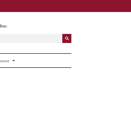
tur.
mnen