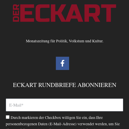
Monatszeitung für Politik, Volkstum und Kultur.
F
a
c
e
ECKART RUNDBRIEFE ABONNIEREN
b
o
o
k
-
Durch markieren der Checkbox willigen Sie ein, dass Ihre
f
personenbezogenen Daten (E-Mail-Adresse) verwendet werden, um Sie