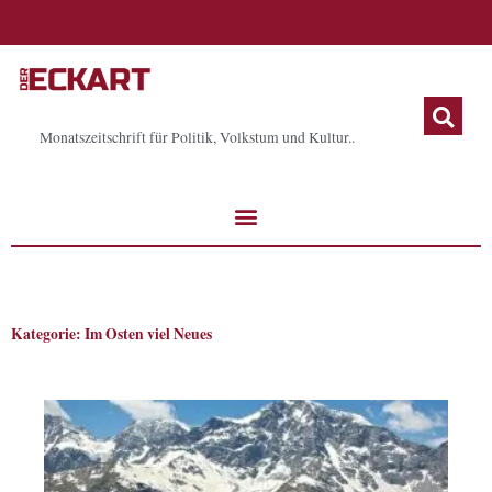
Zum
Inhalt
springen
Monatszeitschrift für Politik, Volkstum und Kultur..
Kategorie: Im Osten viel Neues
Seite
Seite
Seite
Seite
Seite