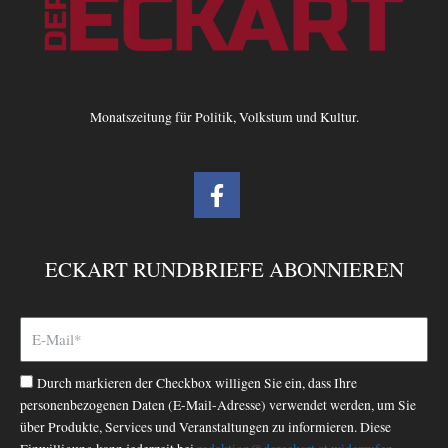
Monatszeitung für Politik, Volkstum und Kultur.
F
a
c
e
ECKART RUNDBRIEFE ABONNIEREN
b
o
o
k
-
Durch markieren der Checkbox willigen Sie ein, dass Ihre
f
personenbezogenen Daten (E-Mail-Adresse) verwendet werden, um Sie
über Produkte, Services und Veranstaltungen zu informieren. Diese