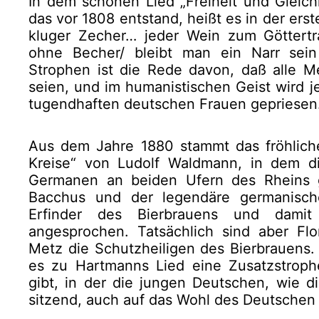
In dem schönen Lied „Freiheit und Gleichh
das vor 1808 entstand, heißt es in der erst
kluger Zecher… jeder Wein zum Göttertr
ohne Becher/ bleibt man ein Narr sein
Strophen ist die Rede davon, daß alle 
seien, und im humanistischen Geist wird 
tugendhaften deutschen Frauen gepriesen
Aus dem Jahre 1880 stammt das fröhliche 
Kreise“ von Ludolf Waldmann, in dem d
Germanen an beiden Ufern des Rheins g
Bacchus und der legendäre germanisch
Erfinder des Bierbrauens und damit a
angesprochen. Tatsächlich sind aber Fl
Metz die Schutzheiligen des Bierbrauens. 
es zu Hartmanns Lied eine Zusatzstroph
gibt, in der die jungen Deutschen, wie d
sitzend, auch auf das Wohl des Deutschen 