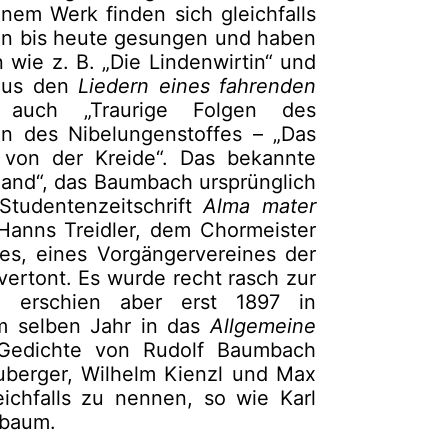
nem Werk finden sich gleichfalls
den bis heute gesungen und haben
wie z. B. „Die Lindenwirtin“ und
aus den
Liedern eines fahrenden
 auch „Traurige Folgen des
on des Nibelungenstoffes – „Das
 von der Kreide“. Das bekannte
rland“, das Baumbach ursprünglich
tudentenzeitschrift
Alma mater
Hanns Treidler, dem Chormeister
s, eines Vorgängervereines der
vertont. Es wurde recht rasch zur
, erschien aber erst 1897 in
 selben Jahr in das
Allgemeine
edichte von Rudolf Baumbach
uberger, Wilhelm Kienzl und Max
ichfalls zu nennen, so wie Karl
lbaum.