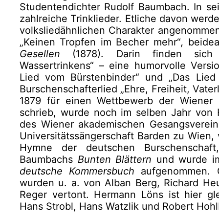
Studentendichter Rudolf Baumbach. In sei
zahlreiche Trinklieder. Etliche davon wer
volksliedähnlichen Charakter angenommen 
„Keinen Tropfen im Becher mehr“
,
beide
Gesellen
(1878). Darin finden sich
Wassertrinkens“ – eine humorvolle Versi
Lied vom Bürstenbinder“ und „Das Lied
Burschenschafterlied „Ehre, Freiheit, Vate
1879 für einen Wettbewerb der Wiener S
schrieb, wurde noch im selben Jahr von 
des Wiener akademischen Gesangsvereine
Universitätssängerschaft Barden zu Wien, 
Hymne der deutschen Burschenschaft
Baumbachs
Bunten
Blättern
und wurde im
deutsche Kommersbuch
aufgenommen. G
wurden u. a. von Alban Berg, Richard He
Reger vertont. Hermann Löns ist hier gle
Hans Strobl, Hans Watzlik und Robert Hoh