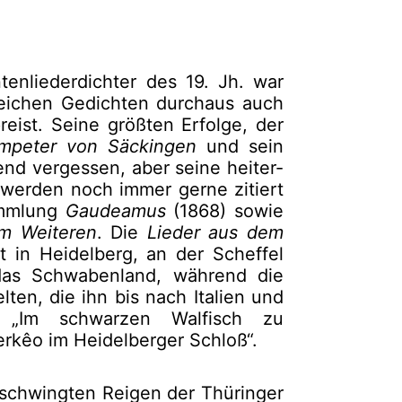
enliederdichter des 19. Jh. war
reichen Gedichten durchaus auch
eist. Seine größten Erfolge, der
mpeter von Säckingen
und sein
nd vergessen, aber seine heiter-
 werden noch immer gerne zitiert
ammlung
Gaudeamus
(1868) sowie
m Weiteren
. Die
Lieder aus dem
t in Heidelberg, an der Scheffel
das Schwabenland, während die
ten, die ihn bis nach Italien und
ch „Im schwarzen Walfisch zu
rkêo im Heidelberger Schloß“.
schwingten Reigen der Thüringer