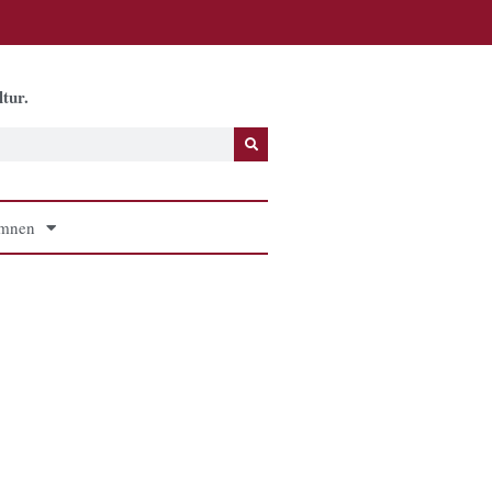
tur.
mnen