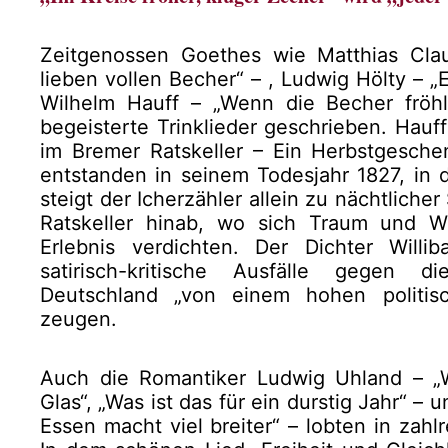
Zeitgenossen Goethes wie Matthias Cla
lieben vollen Becher“ – , Ludwig Hölty – „
Wilhelm Hauff – „Wenn die Becher fröhli
begeisterte Trinklieder geschrieben. Hauf
im Bremer Ratskeller – Ein Herbstgesche
entstanden in seinem Todesjahr 1827, in 
steigt der Icherzähler allein zu nächtlich
Ratskeller hinab, wo sich Traum und Wi
Erlebnis verdichten. Der Dichter Willi
satirisch-kritische Ausfälle gegen 
Deutschland „von einem hohen politis
zeugen.
Auch die Romantiker Ludwig Uhland – „W
Glas“, „Was ist das für ein durstig Jahr“ –
Essen macht viel breiter“ – lobten in zah