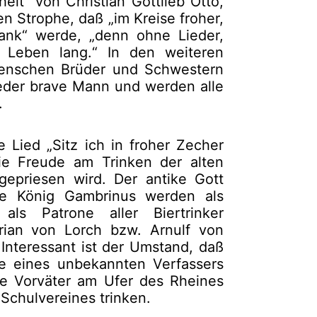
eit“ von Christian Gottlieb Otto,
en Strophe, daß „im Kreise froher,
ank“ werde, „denn ohne Lieder,
 Leben lang.“ In den weiteren
Menschen Brüder und Schwestern
jeder brave Mann und werden alle
.
Lied „Sitz ich in froher Zecher
ie Freude am Trinken der alten
epriesen wird. Der antike Gott
e König Gambrinus werden als
ls Patrone aller Biertrinker
orian von Lorch bzw. Arnulf von
Interessant ist der Umstand, daß
e eines unbekannten Verfassers
ie Vorväter am Ufer des Rheines
Schulvereines trinken.