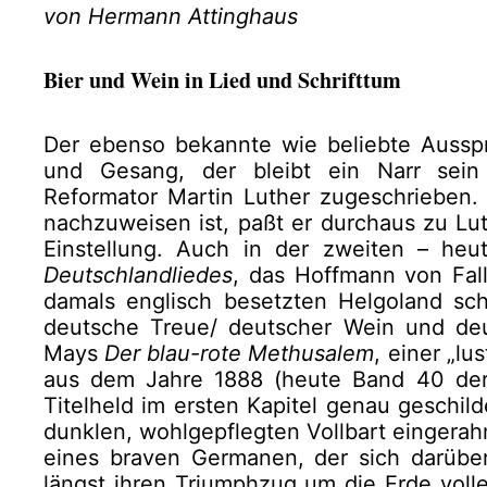
von Hermann Attinghaus
Bier und Wein in Lied und Schrifttum
Der ebenso bekannte wie beliebte Ausspr
und Gesang, der bleibt ein Narr sei
Reformator Martin Luther zugeschrieben.
nachzuweisen ist, paßt er durchaus zu Lu
Einstellung. Auch in der zweiten – heu
Deutschlandliedes
, das Hoffmann von Fal
damals englisch besetzten Helgoland sc
deutsche Treue/ deutscher Wein und deu
Mays
Der blau-rote Methusalem
, einer „l
aus dem Jahre 1888 (heute Band 40 der
Titelheld im ersten Kapitel genau geschil
dunklen, wohlgepflegten Vollbart eingerah
eines braven Germanen, der sich darüber
längst ihren Triumphzug um die Erde volle