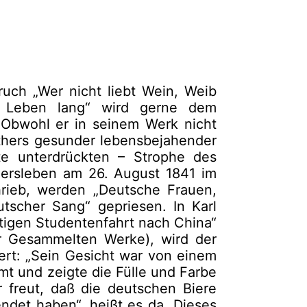
uch „Wer nicht liebt Wein, Weib
n Leben lang“ wird gerne dem
 Obwohl er in seinem Werk nicht
thers gesunder lebensbejahender
te unterdrückten – Strophe des
lersleben am 26. August 1841 im
hrieb, werden „Deutsche Frauen,
tscher Sang“ gepriesen. In Karl
ustigen Studentenfahrt nach China“
 Gesammelten Werke), wird der
dert: „Sein Gesicht war von einem
mt und zeigte die Fülle und Farbe
 freut, daß die deutschen Biere
ndet haben“, heißt es da. Dieses