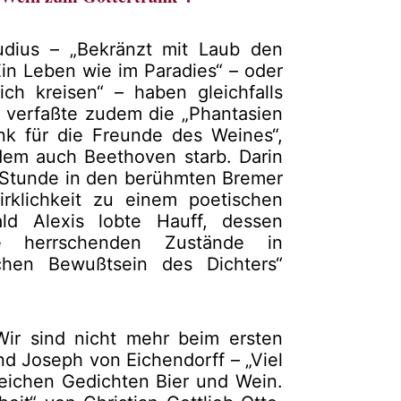
udius – „Bekränzt mit Laub den
Ein Leben wie im Paradies“ – oder
ch kreisen“ – haben gleichfalls
f verfaßte zudem die „Phantasien
nk für die Freunde des Weines“,
dem auch Beethoven starb. Darin
er Stunde in den berühmten Bremer
rklichkeit zu einem poetischen
bald Alexis lobte Hauff, dessen
die herrschenden Zustände in
chen Bewußtsein des Dichters“
ir sind nicht mehr beim ersten
 und Joseph von Eichendorff – „Viel
lreichen Gedichten Bier und Wein.