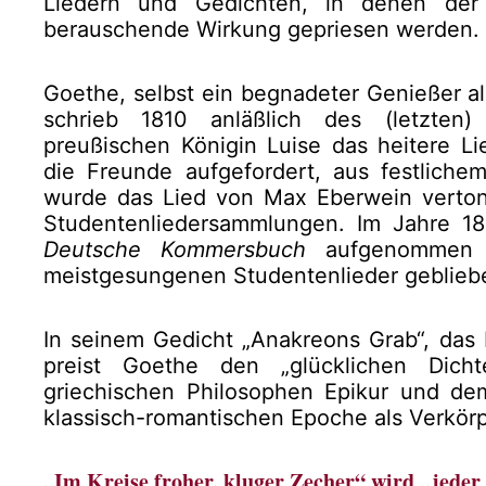
Liedern und Gedichten, in denen de
berauschende Wirkung gepriesen werden.
Goethe, selbst ein begnadeter Genießer a
schrieb 1810 anläßlich des (letzten)
preußischen Königin Luise das heitere Li
die Freunde aufgefordert, aus festlichem
wurde das Lied von Max Eberwein verton
Studentenliedersammlungen. Im Jahre 
Deutsche Kommersbuch
aufgenommen u
meistgesungenen Studentenlieder geblieb
In seinem Gedicht „Anakreons Grab“, das 
preist Goethe den „glücklichen Dic
griechischen Philosophen Epikur und de
klassisch-romantischen Epoche als Verkörp
„Im Kreise froher, kluger Zecher“ wird „jede