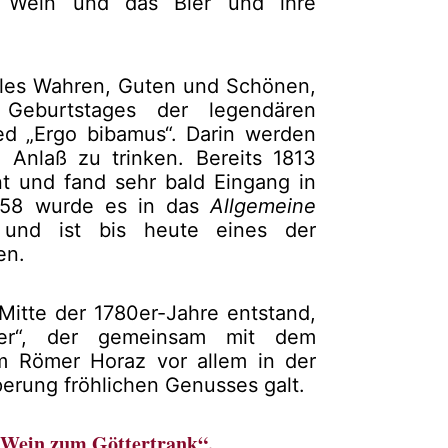
r Wein und das Bier und ihre
lles Wahren, Guten und Schönen,
 Geburtstages der legendären
ed „Ergo bibamus“. Darin werden
 Anlaß zu trinken. Bereits 1813
t und fand sehr bald Eingang in
1858 wurde es in das
Allgemeine
nd ist bis heute eines der
en.
Mitte der 1780er-Jahre entstand,
hter“, der gemeinsam mit dem
m Römer Horaz vor allem in der
erung fröhlichen Genusses galt.
r Wein zum Göttertrank“.