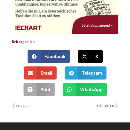
Beitrag teilen
Facebook
X
Email
Telegram
Print
WhatsApp
Zurück
Näc
VORIGER
NÄCHSTER