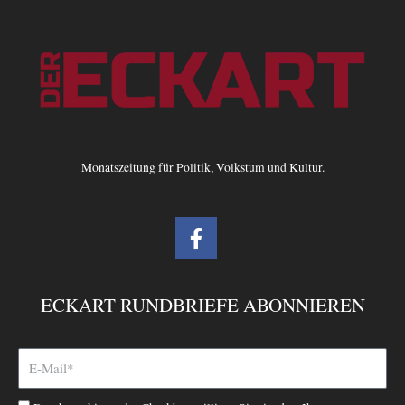
Monatszeitung für Politik, Volkstum und Kultur.
F
a
c
e
ECKART RUNDBRIEFE ABONNIEREN
b
o
o
k
-