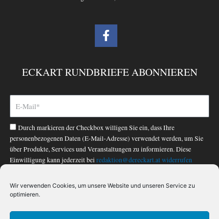
F
a
c
e
ECKART RUNDBRIEFE ABONNIEREN
b
o
o
k
-
Durch markieren der Checkbox willigen Sie ein, dass Ihre
f
personenbezogenen Daten (E-Mail-Adresse) verwendet werden, um Sie
über Produkte, Services und Veranstaltungen zu informieren. Diese
Einwilligung kann jederzeit bei
redaktion@dereckart.at
widerrufen
werden. Nähere Informationen finden Sie in unserer
Datenschutzerklärung
.
Wir verwenden Cookies, um unsere Website und unseren Service zu
optimieren.
ABONNIEREN