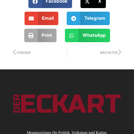
Facebook
X
Email
Telegram
Print
WhatsApp
Zurück
Näc
VORIGER
NÄCHSTER
Monatszeitung für Politik, Volkstum und Kultur.