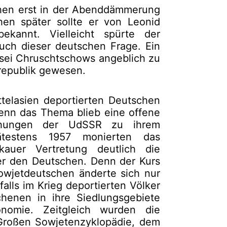
hen erst in der Abenddämmerung
hen später sollte er von Leonid
kannt. Vielleicht spürte der
uch dieser deutschen Frage. Ein
 sei Chruschtschows angeblich zu
republik gewesen.
ttelasien deportierten Deutschen
enn das Thema blieb eine offene
hungen der UdSSR zu ihrem
pätestens 1957 monierten das
auer Vertretung deutlich die
ber den Deutschen. Denn der Kurs
owjetdeutschen änderte sich nur
falls im Krieg deportierten Völker
henen in ihre Siedlungsgebiete
nomie. Zeitgleich wurden die
 Großen Sowjetenzyklopädie, dem