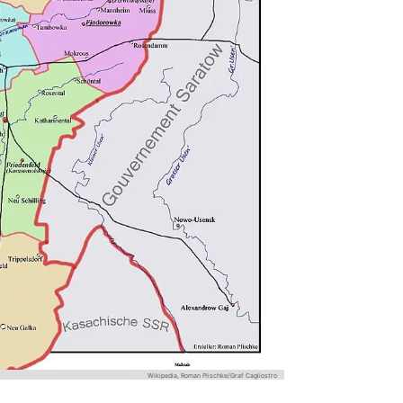
Wikipedia, Roman Plischke/Graf Cagliostro