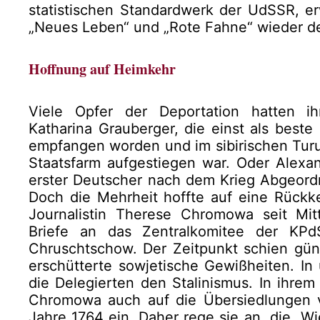
statistischen Standardwerk der UdSSR, er
„Neues Leben“ und „Rote Fahne“ wieder d
Hoffnung auf Heimkehr
Viele Opfer der Deportation hatten i
Katharina Grauberger, die einst als beste
empfangen worden und im sibirischen Turun
Staatsfarm aufgestiegen war. Oder Alexan
erster Deutscher nach dem Krieg Abgeord
Doch die Mehrheit hoffte auf eine Rückke
Journalistin Therese Chromowa seit Mit
Briefe an das Zentralkomitee der KP
Chruschtschow. Der Zeitpunkt schien güns
erschütterte sowjetische Gewißheiten. In 
die Delegierten den Stalinismus. In ihrem
Chromowa auch auf die Übersiedlungen 
Jahre 1764 ein. Daher rege sie an, die „W