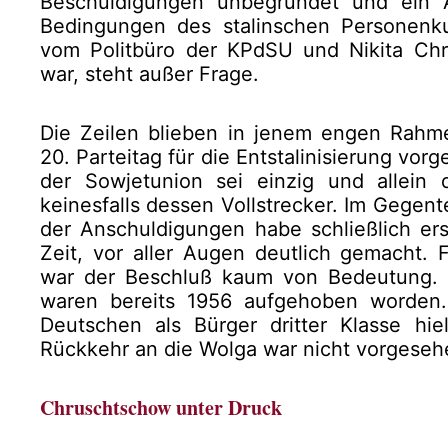
Beschuldigungen unbegründet und ein A
Bedingungen des stalinschen Personenku
vom Politbüro der KPdSU und Nikita Ch
war, steht außer Frage.
Die Zeilen blieben in jenem engen Rah
20. Parteitag für die Entstalinisierung vor
der Sowjetunion sei einzig und allein 
keinesfalls dessen Vollstrecker. Im Gegent
der Anschuldigungen habe schließlich ers
Zeit, vor aller Augen deutlich gemacht. 
war der Beschluß kaum von Bedeutung. I
waren bereits 1956 aufgehoben worden.
Deutschen als Bürger dritter Klasse hi
Rückkehr an die Wolga war nicht vorgeseh
Chruschtschow unter Druck