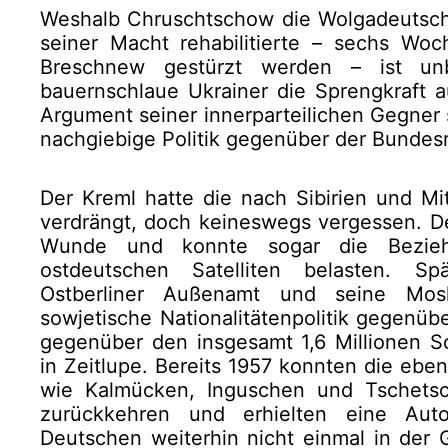
Weshalb Chruschtschow die Wolgadeutsc
seiner Macht rehabilitierte – sechs Woc
Breschnew gestürzt werden – ist unbe
bauernschlaue Ukrainer die Sprengkraft a
Argument seiner innerparteilichen Gegner
nachgiebige Politik gegenüber der Bundes
Der Kreml hatte die nach Sibirien und Mi
verdrängt, doch keineswegs vergessen. D
Wunde und konnte sogar die Bezie
ostdeutschen Satelliten belasten. S
Ostberliner Außenamt und seine Mosk
sowjetische Nationalitätenpolitik gegenü
gegenüber den insgesamt 1,6 Millionen S
in Zeitlupe. Bereits 1957 konnten die eben
wie Kalmücken, Inguschen und Tschetsc
zurückkehren und erhielten eine Auto
Deutschen weiterhin nicht einmal in der