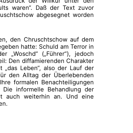
usdruck der Willkür unter den
lts waren“. Daß der Text zuvor
ruschtschow abgesegnet worden
men, den Chruschtschow auf dem
gegeben hatte: Schuld am Terror in
der „Woschd“ („Führer“), jedoch
eil: Den diffamierenden Charakter
t „das Leben“, also der Lauf der
Für den Alltag der Überlebenden
hre formalen Benachteiligungen
 Die informelle Behandlung der
elt auch weiterhin an. Und eine
en.