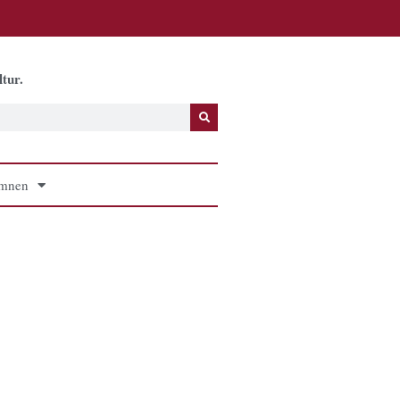
tur.
mnen