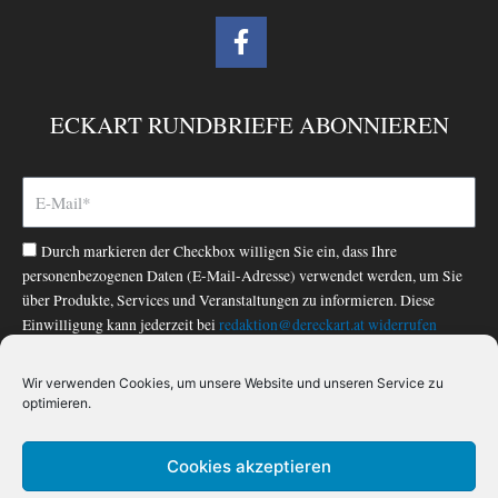
F
a
c
e
ECKART RUNDBRIEFE ABONNIEREN
b
o
o
k
-
Durch markieren der Checkbox willigen Sie ein, dass Ihre
f
personenbezogenen Daten (E-Mail-Adresse) verwendet werden, um Sie
über Produkte, Services und Veranstaltungen zu informieren. Diese
Einwilligung kann jederzeit bei
redaktion@dereckart.at
widerrufen
werden. Nähere Informationen finden Sie in unserer
Datenschutzerklärung
.
Wir verwenden Cookies, um unsere Website und unseren Service zu
optimieren.
ABONNIEREN
Cookies akzeptieren