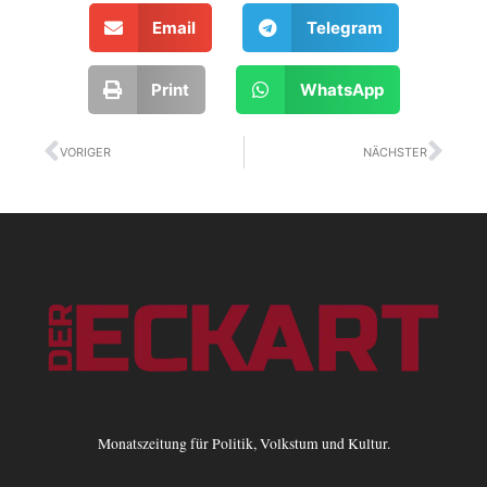
Email
Telegram
Print
WhatsApp
Zurück
Näc
VORIGER
NÄCHSTER
Monatszeitung für Politik, Volkstum und Kultur.