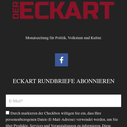
Monatszeitung für Politik, Volkstum und Kultur.
F
a
c
e
ECKART RUNDBRIEFE ABONNIEREN
b
o
o
k
-
Durch markieren der Checkbox willigen Sie ein, dass Ihre
f
personenbezogenen Daten (E-Mail-Adresse) verwendet werden, um Sie
über Produkte, Services und Veranstaltungen zu informieren. Diese