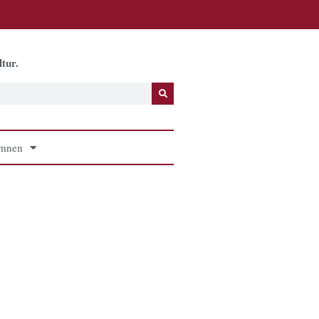
tur.
mnen