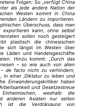
tretene Folgen: So
„verfügt China
iter als jede andere Nation der
wachen Westen kommt in China
 fremden Ländern zu importieren.
aphischen Überschuss, dass man
lt exportieren kann, ohne selbst
enraten sollen noch gesteigert
bt plastisch die chinesischen
die sich längst im Westen über
tete Läden und Handelsgeschäfte
iteten. Hinzu kommt:
„Durch das
inesen – so wie auch von allen
 de facto nicht zu verhindern,
 in einer ‚Diktatur zu leben und
iche Einwanderungskritiker haben
Arbeitsamkeit und Gesetzestreue
Einheimischen, weshalb die
d anderen Asiaten nur selten
lich ist die Verdrängung von