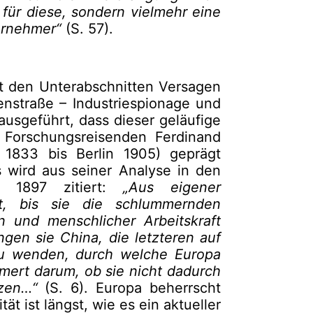
ür diese, sondern vielmehr eine
ernehmer“
(S. 57).
it den Unterabschnitten Versagen
enstraße – Industriespionage und
 ausgeführt, dass dieser geläufige
Forschungsreisenden Ferdinand
. 1833 bis Berlin 1905) geprägt
 wird aus seiner Analyse in den
s 1897 zitiert:
„Aus eigener
t, bis sie die schlummernden
n und menschlicher Arbeitskraft
en sie China, die letzteren auf
zu wenden, durch welche Europa
ert darum, ob sie nicht dadurch
zen…“
(S. 6). Europa beherrscht
ät ist längst, wie es ein aktueller