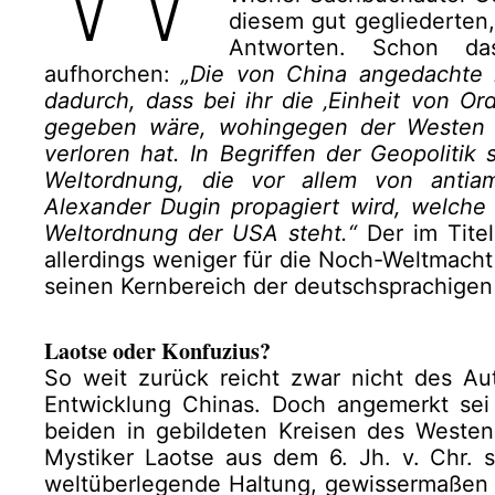
diesem gut gegliederten
Antworten. Schon da
aufhorchen:
„Die von China angedachte 
dadurch, dass bei ihr die ‚Einheit von Or
gegeben wäre, wohingegen der Westen s
verloren hat. In Begriffen der Geopolitik 
Weltordnung, die vor allem von antiam
Alexander Dugin propagiert wird, welche
Weltordnung der USA steht.“
Der im Tite
allerdings weniger für die Noch-Weltmacht
seinen Kernbereich der deutschsprachigen
Laotse oder Konfuzius?
So weit zurück reicht zwar nicht des Aut
Entwicklung Chinas. Doch angemerkt sei 
beiden in gebildeten Kreisen des Westen
Mystiker Laotse aus dem 6. Jh. v. Chr. s
weltüberlegende Haltung, gewissermaßen f