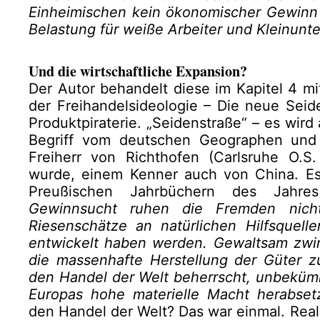
Einheimischen kein ökonomischer Gewinn f
Belastung für weiße Arbeiter und Kleinunt
Und die wirtschaftliche Expansion?
Der Autor behandelt diese im Kapitel 4 m
der Freihandelsideologie – Die neue Seid
Produktpiraterie. „Seidenstraße“ – es wird
Begriff vom deutschen Geographen und 
Freiherr von Richthofen (Carlsruhe O.S
wurde, einem Kenner auch von China. Es
Preußischen Jahrbüchern des Jahre
Gewinnsucht ruhen die Fremden nich
Riesenschätze an natürlichen Hilfsquelle
entwickelt haben werden. Gewaltsam zwing
die massenhafte Herstellung der Güter 
den Handel der Welt beherrscht, unbekümm
Europas hohe materielle Macht herabset
den Handel der Welt? Das war einmal. Realit