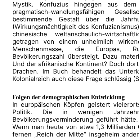
Mystik. Konfuzius hingegen aus dem 
pragmatisch-wandlungsfähigen Gesel
bestimmende Gestalt über die Jahrh
(Wirkungsmächtigkeit des Konfuzianismus)
chinesische weltanschaulich-wirtschaft
getragen von einem unheimlich wirkend
Menschenmasse, die Europas, Ru
Bevölkerungszahl übersteigt. Dazu materi
Und der afrikanische Kontinent? Doch dorth
Drachen. Im Buch behandelt das Unterka
Kolonialreich auch diese Frage schlüssig (S.
Folgen der demographischen Entwicklung
In europäischen Köpfen geistert vieleror
Politik. Die in wenigen Jahrzeh
Bevölkerungsverminderung geführt hätte
Wenn man heute von etwa 1,3 Milliarden 
fernen „Reich der Mitte“ insgeheim ander