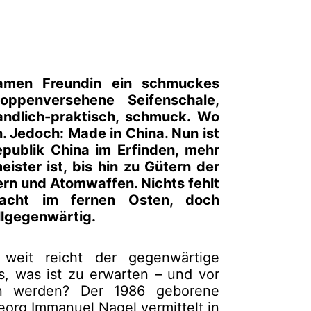
samen Freundin ein schmuckes
noppenversehene Seifenschale,
andlich-praktisch, schmuck. Wo
 Jedoch: Made in China. Nun ist
epublik China im Erfinden, mehr
ster ist, bis hin zu Gütern der
rn und Atomwaffen. Nichts fehlt
macht im fernen Osten, doch
llgegenwärtig.
weit reicht der gegenwärtige
s, was ist zu erwarten – und vor
n werden? Der 1986 geborene
org Immanuel Nagel vermittelt in