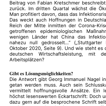
Beitrag von Fabian Kretschmer beschreibt
zurück. Im dritten Quartal wächst die Ök
Man profitiert davon, dass das Infektionsr
Das weckt auch Hoffnungen in Deutschl
Reich der Mitte inmitten der Corona-Kris
getroffenen epidemiologischen Maßnah
wenigen Länder hat China das Infekti
nahezu null gedrosselt…“ („Stuttgarte
Oktober 2020, Seite 9). Und wie steht es 
deutschen Wirtschaftsleistung, mit 
Arbeitsplätzen?
Gibt es Lösungsmöglichkeiten?
Die Antwort gibt Georg Immanuel Nagel in
getan werden muss. Auch sein Schlusska
vermittelt hoffnungsvolle Ansätze. Ein le
höchst lesenswerten Eckartschrift: Doch 
dazu gern auf die besprochene Schrift sel