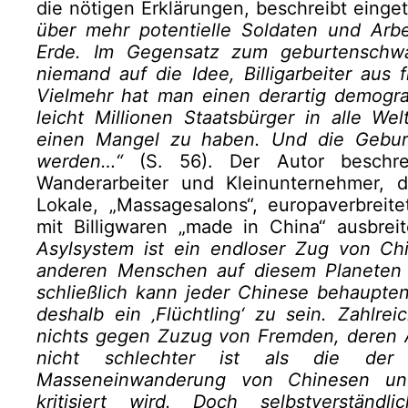
die nötigen Erklärungen, beschreibt einge
über mehr potentielle Soldaten und Arbe
Erde. Im Gegensatz zum geburtensch
niemand auf die Idee, Billigarbeiter aus
Vielmehr hat man einen derartig demogr
leicht Millionen Staatsbürger in alle We
einen Mangel zu haben. Und die Geburt
werden…“
(S. 56). Der Autor beschrei
Wanderarbeiter und Kleinunternehmer, 
Lokale, „Massagesalons“, europaverbrei
mit Billigwaren „made in China“ ausbre
Asylsystem ist ein endloser Zug von Ch
anderen Menschen auf diesem Planeten –
schließlich kann jeder Chinese behaupten,
deshalb ein ‚Flüchtling‘ zu sein. Zahlre
nichts gegen Zuzug von Fremden, deren 
nicht schlechter ist als die der 
Masseneinwanderung von Chinesen un
kritisiert wird. Doch selbstverständ