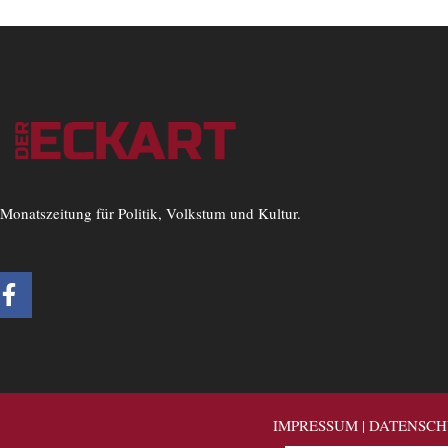
Monatszeitung für Politik, Volkstum und Kultur.
F
a
c
e
b
o
o
IMPRESSUM
|
DATENSCH
k