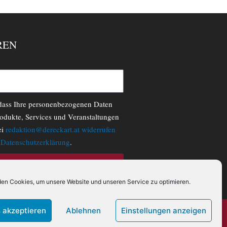
REN
 dass Ihre personenbezogenen Daten
odukte, Services und Veranstaltungen
ei
redaktion@dereckart.at
widerrufen
r
Datenschutzerklärung
.
N
en Cookies, um unsere Website und unseren Service zu optimieren.
 akzeptieren
Ablehnen
Einstellungen anzeigen