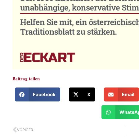
Beitrag teilen
Facebook
X
Email
WhatsA
Zurück
VORIGER