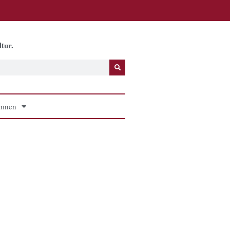
tur.
mnen