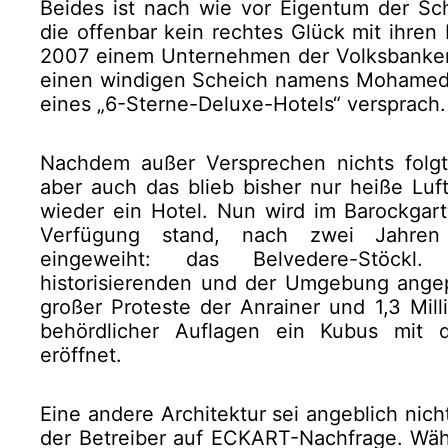
Beides ist nach wie vor Eigentum der Sch
die offenbar kein rechtes Glück mit ihren
2007 einem Unternehmen der Volksbanken
einen windigen Scheich namens Mohamed Bi
eines „6-Sterne-Deluxe-Hotels“ versprach.
Nachdem außer Versprechen nichts folgt
aber auch das blieb bisher nur heiße Luf
wieder ein Hotel. Nun wird im Barockgart
Verfügung stand, nach zwei Jahren 
eingeweiht: das Belvedere-Stöckl
historisierenden und der Umgebung angep
großer Proteste der Anrainer und 1,3 Mil
behördlicher Auflagen ein Kubus mit
eröffnet.
Eine andere Architektur sei angeblich nich
der Betreiber auf ECKART-Nachfrage. Wäh