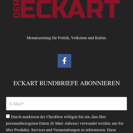
Monatszeitung für Politik, Volkstum und Kultur.
F
a
c
e
ECKART RUNDBRIEFE ABONNIEREN
b
o
o
k
-
Durch markieren der Checkbox willigen Sie ein, dass Ihre
f
personenbezogenen Daten (E-Mail-Adresse) verwendet werden, um Sie
über Produkte, Services und Veranstaltungen zu informieren. Diese