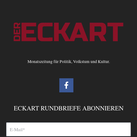
Monatszeitung für Politik, Volkstum und Kultur.
F
a
c
e
ECKART RUNDBRIEFE ABONNIEREN
b
o
o
k