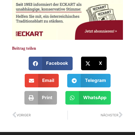
Beitrag teilen
Facebook
X
Email
Telegram
Print
WhatsApp
Zurück
Näc
VORIGER
NÄCHSTER