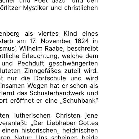
macher und Poet dazu“ und den
rlitzer Mystiker und christlichen
nberg als viertes Kind eines
starb am 17. November 1624 in
ismus’, Wilhelm Raabe, beschreibt
ttliche Erleuchtung, welche dem
 und Pechduft geschwängerten
uteten Zinngefäßes zuteil wird.
t nur die Dorfschule und wird
einsamen Wegen hat er schon als
erlernt das Schusterhandwerk und
Dort eröffnet er eine „Schuhbank“
en lutherischen Christen jene
eranlaßt: „Der Liebhaber Gottes
einen historischen, heidnischen
eren Natur: Uns scheinen beide