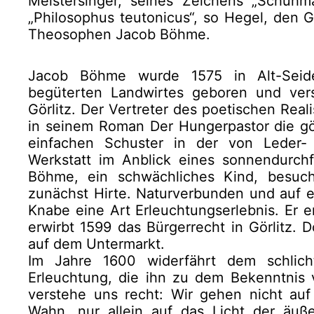
Meistersinger, seines Zeichens „Schuh
„Philosophus teutonicus“, so Hegel, den Gö
Theosophen Jacob Böhme.
Jacob Böhme wurde 1575 in Alt-Seide
begüterten Landwirtes geboren und ver
Görlitz. Der Vertreter des poetischen Real
in seinem Roman Der Hungerpastor die gö
einfachen Schuster in der von Leder-
Werkstatt im Anblick eines sonnendurchfl
Böhme, ein schwächliches Kind, besuch
zunächst Hirte. Naturverbunden und auf 
Knabe eine Art Erleuchtungserlebnis. Er 
erwirbt 1599 das Bürgerrecht in Görlitz. 
auf dem Untermarkt.
Im Jahre 1600 widerfährt dem schlicht
Erleuchtung, die ihn zu dem Bekenntnis v
verstehe uns recht: Wir gehen nicht auf 
Wahn, nur allein auf das Licht der äuß