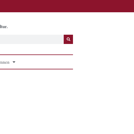
tur.
mnen