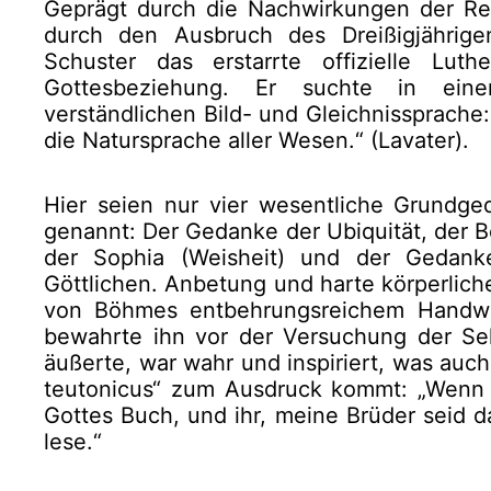
Geprägt durch die Nachwirkungen der Re
durch den Ausbruch des Dreißigjährige
Schuster das erstarrte offizielle Lu
Gottesbeziehung. Er suchte in ein
verständlichen Bild- und Gleichnissprache:
die Natursprache aller Wesen.“ (Lavater).
Hier seien nur vier wesentliche Grund
genannt: Der Gedanke der Ubiquität, der Be
der Sophia (Weisheit) und der Gedanke
Göttlichen. Anbetung und harte körperlich
von Böhmes entbehrungsreichem Handwe
bewahrte ihn vor der Versuchung der Sel
äußerte, war wahr und inspiriert, was auc
teutonicus“ zum Ausdruck kommt: „Wenn ic
Gottes Buch, und ihr, meine Brüder seid da
lese.“