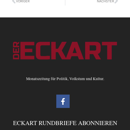
VORIGER
NÄCHSTER
Monatszeitung für Politik, Volkstum und Kultur.
F
a
c
e
ECKART RUNDBRIEFE ABONNIEREN
b