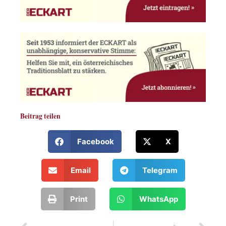
Beitrag teilen
Facebook
X
Email
Telegram
Print
WhatsApp
Zurück
Näc