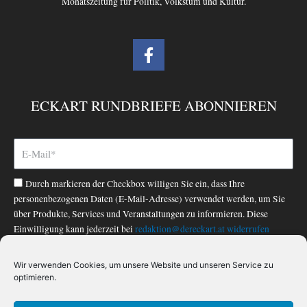
Monatszeitung für Politik, Volkstum und Kultur.
F
a
c
e
ECKART RUNDBRIEFE ABONNIEREN
b
o
o
k
-
Durch markieren der Checkbox willigen Sie ein, dass Ihre
f
personenbezogenen Daten (E-Mail-Adresse) verwendet werden, um Sie
über Produkte, Services und Veranstaltungen zu informieren. Diese
Einwilligung kann jederzeit bei
redaktion@dereckart.at
widerrufen
werden. Nähere Informationen finden Sie in unserer
Datenschutzerklärung
.
Wir verwenden Cookies, um unsere Website und unseren Service zu
optimieren.
ABONNIEREN