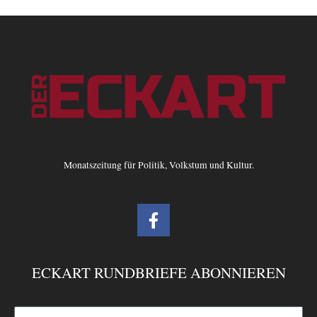
Monatszeitung für Politik, Volkstum und Kultur.
F
a
c
e
ECKART RUNDBRIEFE ABONNIEREN
b
o
o