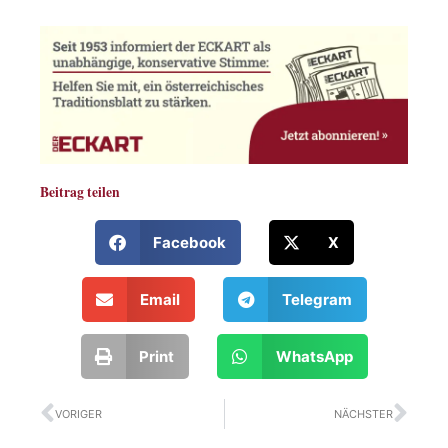
Beitrag teilen
Facebook
X
Email
Telegram
Print
WhatsApp
Zurück
Näc
VORIGER
NÄCHSTER