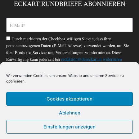
ECKART RUNDBRIEFE ABONNIEREN
b
o
o
k
-
Durch markieren der Checkbox willigen Sie ein, dass Ihre
f
personenbezogenen Daten (E-Mail-Adresse) verwendet werden, um Sie
über Produkte, Services und Veranstaltungen zu informieren. Diese
Einwilligung kann jederzeit bei
redaktion@dereckart.at
widerrufen
werden. Nähere Informationen finden Sie in unserer
Datenschutzerklärung
.
Wir verwenden Cookies, um unsere Website und unseren Service zu
optimieren.
ABONNIEREN
Cookies akzeptieren
Ablehnen
IMPRESSUM
|
DATENSCHUTZ
|
AGB
|
WIDERRUF
|
WIDERRUF FÜR DIGITALE INHALTE
Einstellungen anzeigen
ECKART 2020 © Alle Rechte vorbehalten.