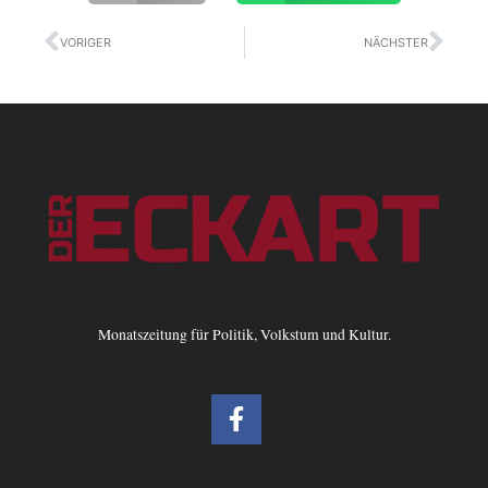
Zurück
Näc
VORIGER
NÄCHSTER
Monatszeitung für Politik, Volkstum und Kultur.
F
a
c
e