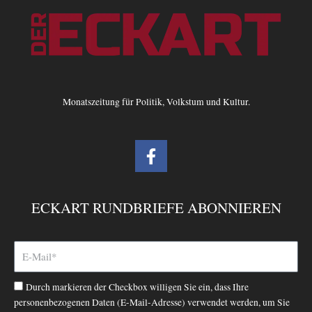
Monatszeitung für Politik, Volkstum und Kultur.
F
a
c
e
ECKART RUNDBRIEFE ABONNIEREN
b
o
o
k
-
Durch markieren der Checkbox willigen Sie ein, dass Ihre
f
personenbezogenen Daten (E-Mail-Adresse) verwendet werden, um Sie