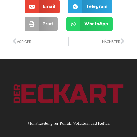
Email
Telegram
Print
WhatsApp
Zurück
Näc
VORIGER
NÄCHSTER
Monatszeitung für Politik, Volkstum und Kultur.