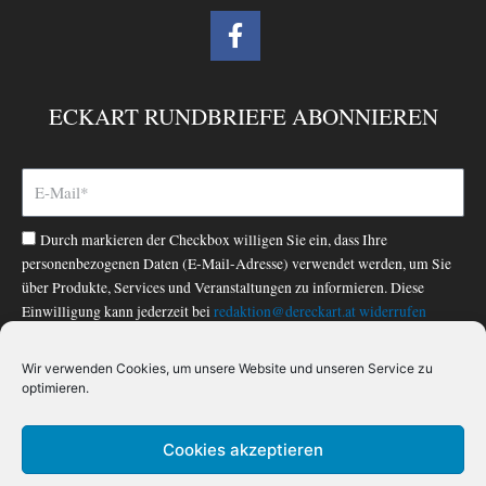
F
a
c
e
ECKART RUNDBRIEFE ABONNIEREN
b
o
o
k
-
Durch markieren der Checkbox willigen Sie ein, dass Ihre
f
personenbezogenen Daten (E-Mail-Adresse) verwendet werden, um Sie
über Produkte, Services und Veranstaltungen zu informieren. Diese
Einwilligung kann jederzeit bei
redaktion@dereckart.at
widerrufen
werden. Nähere Informationen finden Sie in unserer
Datenschutzerklärung
.
Wir verwenden Cookies, um unsere Website und unseren Service zu
optimieren.
ABONNIEREN
Cookies akzeptieren