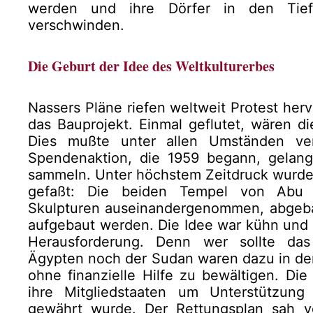
werden und ihre Dörfer in den Tief
verschwinden.
Die Geburt der Idee des Weltkulturerbes
Nassers Pläne riefen weltweit Protest her
das Bauprojekt. Einmal geflutet, wären di
Dies mußte unter allen Umständen verh
Spendenaktion, die 1959 begann, gelang 
sammeln. Unter höchstem Zeitdruck wurde
gefaßt: Die beiden Tempel von Abu S
Skulpturen auseinandergenommen, abgebau
aufgebaut werden. Die Idee war kühn und ba
Herausforderung. Denn wer sollte das
Ägypten noch der Sudan waren dazu in der
ohne finanzielle Hilfe zu bewältigen. Di
ihre Mitgliedstaaten um Unterstützung
gewährt wurde. Der Rettungsplan sah vo