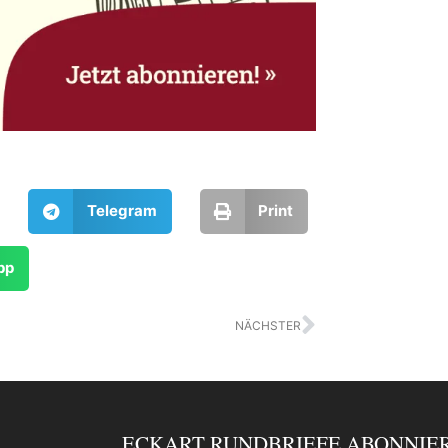
Telegram
Print
pp
Nächster
NÄCHSTER
ECKART RUNDBRIEFE ABONNIE