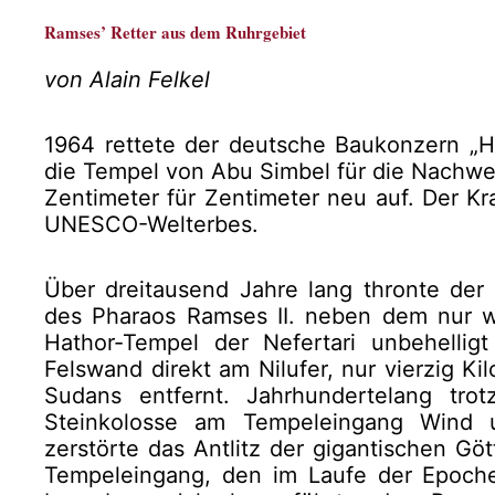
Ramses’ Retter aus dem Ruhrgebiet
von Alain Felkel
1964 rettete der deutsche Baukonzern „
die Tempel von Abu Simbel für die Nachwel
Zentimeter für Zentimeter neu auf. Der Kr
UNESCO-Welterbes.
Über dreitausend Jahre lang thronte de
des Pharaos Ramses II. neben dem nur w
Hathor-Tempel der Nefertari unbehellig
Felswand direkt am Nil­ufer, nur vierzig K
Sudans entfernt. Jahrhundertelang tro
Steinkolosse am Tempeleingang Wind u
zerstörte das Antlitz der gigantischen Gö
Tempeleingang, den im Laufe der Epoche