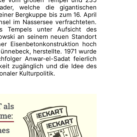
cke vom großen Tempel und 235
ader, welche die gigantischen
iner Bergkuppe bis zum 16. April
nsel im Nassersee verfrachteten.
s Tempels unter Aufsicht des
łowski an seinem neuen Standort
ner Eisenbetonkonstruktion hoch
Hünnebeck, herstellte. 1971 wurde
folger Anwar-el-Sadat feierlich
hkeit zugänglich und die Idee des
naler Kulturpolitik.