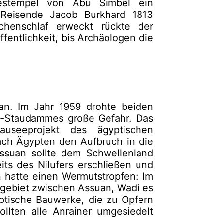
sestempel von Abu Simbel ein
 Reisende Jacob Burkhard 1813
chenschlaf erweckt rückte der
fentlichkeit, bis Archäologen die
 an. Im Jahr 1959 drohte beiden
-Staudammes große Gefahr. Das
tauseeprojekt des ägyptischen
ach Ägypten den Aufbruch in die
ssuan sollte dem Schwellenland
its des Nil­ufers erschließen und
n hatte einen Wermutstropfen: Im
sgebiet zwischen Assuan, Wadi es
ptische Bauwerke, die zu Opfern
llten alle Anrainer umgesiedelt