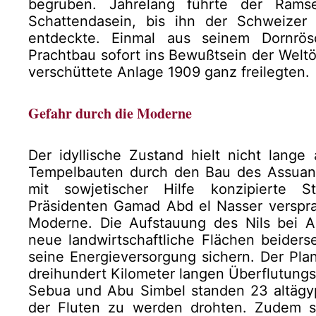
begruben. Jahrelang führte der Ram
Schattendasein, bis ihn der Schweizer
entdeckte. Einmal aus seinem Dornrös
Prachtbau sofort ins Bewußtsein der Weltöf
verschüttete Anlage 1909 ganz freilegten.
Gefahr durch die Moderne
Der idyllische Zustand hielt nicht lange
Tempelbauten durch den Bau des Assuan
mit sowjetischer Hilfe konzipierte S
Präsidenten Gamad Abd el Nasser verspr
Moderne. Die Aufstauung des Nils bei A
neue landwirtschaftliche Flächen beiderse
seine Energieversorgung sichern. Der Pla
dreihundert Kilometer langen Überflutung
Sebua und Abu Simbel standen 23 altägy
der Fluten zu werden drohten. Zudem so