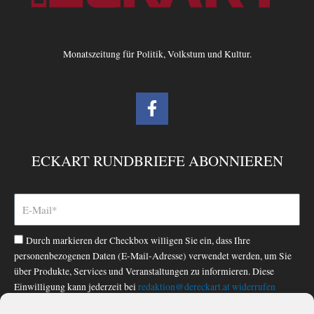
Monatszeitung für Politik, Volkstum und Kultur.
F
a
c
e
ECKART RUNDBRIEFE ABONNIEREN
b
o
o
k
-
Durch markieren der Checkbox willigen Sie ein, dass Ihre
f
personenbezogenen Daten (E-Mail-Adresse) verwendet werden, um Sie
über Produkte, Services und Veranstaltungen zu informieren. Diese
Einwilligung kann jederzeit bei
redaktion@dereckart.at
widerrufen
werden. Nähere Informationen finden Sie in unserer