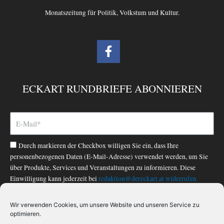
Monatszeitung für Politik, Volkstum und Kultur.
F
a
c
e
ECKART RUNDBRIEFE ABONNIEREN
b
o
o
k
-
Durch markieren der Checkbox willigen Sie ein, dass Ihre
f
personenbezogenen Daten (E-Mail-Adresse) verwendet werden, um Sie
über Produkte, Services und Veranstaltungen zu informieren. Diese
Einwilligung kann jederzeit bei
redaktion@dereckart.at
widerrufen
werden. Nähere Informationen finden Sie in unserer
Datenschutzerklärung
.
Wir verwenden Cookies, um unsere Website und unseren Service zu
optimieren.
ABONNIEREN