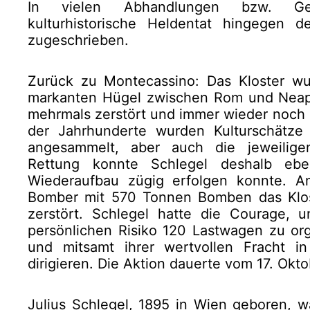
In vielen Abhandlungen bzw. Ges
kulturhistorische Heldentat hingegen d
zugeschrieben.
Zurück zu Montecassino: Das Kloster wu
markanten Hügel zwischen Rom und Neape
mehrmals zerstört und immer wieder noch p
der Jahrhunderte wurden Kulturschätz
angesammelt, aber auch die jeweilige
Rettung konnte Schlegel deshalb eben
Wiederaufbau zügig erfolgen konnte. A
Bomber mit 570 Tonnen Bomben das Klost
zerstört. Schlegel hatte die Courage, 
persönlichen Risiko 120 Lastwagen zu org
und mitsamt ihrer wertvollen Fracht 
dirigieren. Die Aktion dauerte vom 17. Okt
Julius Schlegel, 1895 in Wien geboren, w