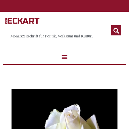
Zum
Inhalt
springen
Monatszeitschrift für Politik, Volkstum und Kultur..