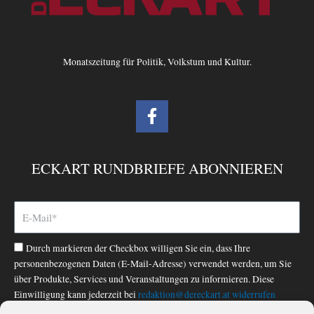
Monatszeitung für Politik, Volkstum und Kultur.
F
a
c
e
ECKART RUNDBRIEFE ABONNIEREN
b
o
o
k
-
Durch markieren der Checkbox willigen Sie ein, dass Ihre
f
personenbezogenen Daten (E-Mail-Adresse) verwendet werden, um Sie
über Produkte, Services und Veranstaltungen zu informieren. Diese
Einwilligung kann jederzeit bei
redaktion@dereckart.at
widerrufen
werden. Nähere Informationen finden Sie in unserer