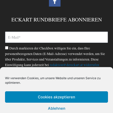
a
c
e
ECKART RUNDBRIEFE ABONNIEREN
b
o
o
k
-
Durch markieren der Checkbox willigen Sie ein, dass Ihre
f
personenbezogenen Daten (E-Mail-Adresse) verwendet werden, um Sie
über Produkte, Services und Veranstaltungen zu informieren. Diese
Einwilligung kann jederzeit bei
redaktion@dereckart.at
widerrufen
werden. Nähere Informationen finden Sie in unserer
Datenschutzerklärung
.
Wir verwenden Cookies, um unsere Website und unseren Service zu
optimieren.
ABONNIEREN
Cookies akzeptieren
Ablehnen