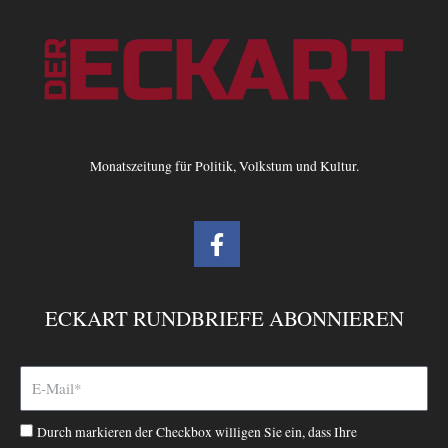
Monatszeitung für Politik, Volkstum und Kultur.
F
a
c
e
ECKART RUNDBRIEFE ABONNIEREN
b
o
o
k
-
Durch markieren der Checkbox willigen Sie ein, dass Ihre
f