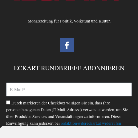
Monatszeitung für Politik, Volkstum und Kultur.
F
a
c
e
ECKART RUNDBRIEFE ABONNIEREN
b
o
o
k
-
Durch markieren der Checkbox willigen Sie ein, dass Ihre
f
personenbezogenen Daten (E-Mail-Adresse) verwendet werden, um Sie
über Produkte, Services und Veranstaltungen zu informieren. Diese
Einwilligung kann jederzeit bei
redaktion@dereckart.at
widerrufen
werden. Nähere Informationen finden Sie in unserer
Datenschutzerklärung
.