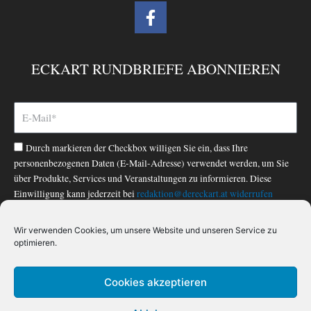
F
a
c
e
ECKART RUNDBRIEFE ABONNIEREN
b
o
o
k
-
Durch markieren der Checkbox willigen Sie ein, dass Ihre
f
personenbezogenen Daten (E-Mail-Adresse) verwendet werden, um Sie
über Produkte, Services und Veranstaltungen zu informieren. Diese
Einwilligung kann jederzeit bei
redaktion@dereckart.at
widerrufen
werden. Nähere Informationen finden Sie in unserer
Datenschutzerklärung
.
Wir verwenden Cookies, um unsere Website und unseren Service zu
optimieren.
ABONNIEREN
Cookies akzeptieren