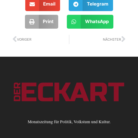
Email
Telegram
Print
WhatsApp
Zurück
Näc
VORIGER
NÄCHSTER
Monatszeitung für Politik, Volkstum und Kultur.