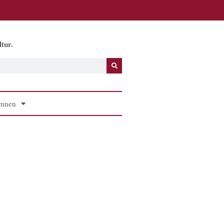
tur.
mnen