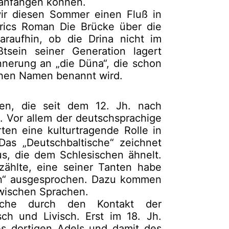
s anfangen können.
wir diesen Sommer einen Fluß in
rics Roman Die Brücke über die
daraufhin, ob die Drina nicht im
tsein seiner Generation lagert
nerung an „die Düna“, die schon
chen Namen benannt wird.
en, die seit dem 12. Jh. nach
. Vor allem der deutschsprachige
ten eine kulturtragende Rolle in
Das „Deutschbaltische“ zeichnet
s, die dem Schlesischen ähnelt.
zählte, eine seiner Tanten habe
en“ ausgesprochen. Dazu kommen
wischen Sprachen.
tische durch den Kontakt der
ch und Livisch. Erst im 18. Jh.
s dortigen Adels und damit des