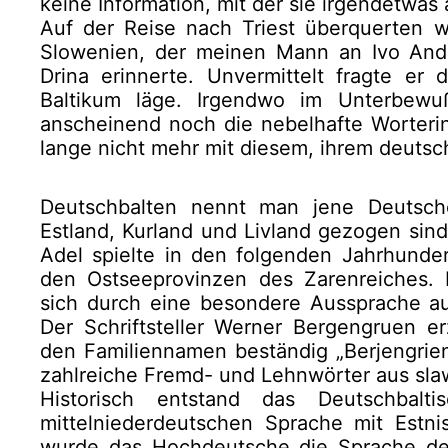
keine Information, mit der sie irgend­etwa
Auf der Reise nach Triest überquerten 
Slowenien, der meinen Mann an Ivo An­d
Drina erinnerte. Unvermittelt fragte er 
Baltikum läge. Irgendwo im Unterbewuß
anscheinend noch die nebelhafte Worterin
lange nicht mehr mit diesem, ihrem deuts
Deutschbalten nennt man jene Deutsch
Estland, Kurland und Livland gezogen sind
Adel spielte in den folgenden Jahrhunder
den Ostseeprovinzen des Zarenreiches. 
sich durch eine besondere Aussprache au
Der Schriftsteller Werner Bergengruen er
den Familiennamen beständig „Berjengri
zahlreiche Fremd- und Lehnwörter aus sla
Historisch entstand das Deutschbal
mittelniederdeutschen Sprache mit Estnis
wurde das Hochdeutsche die Sprache de