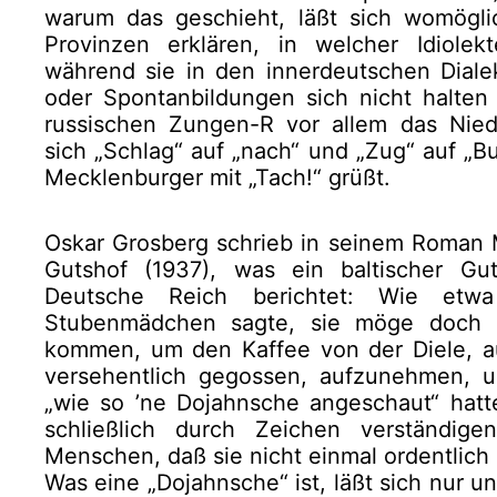
warum das geschieht, läßt sich womögli
Provinzen erklären, in welcher Idiolek
während sie in den innerdeutschen Diale
oder Spontanbildungen sich nicht halten
russischen Zungen-R vor allem das Nied
sich „Schlag“ auf „nach“ und „Zug“ auf „Bu
Mecklenburger mit „Tach!“ grüßt.
Oskar Grosberg schrieb in seinem Roman M
Gutshof (1937), was ein baltischer Gu
Deutsche Reich berichtet: Wie et
Stubenmädchen sagte, sie möge doch 
kommen, um den Kaffee von der Diele, auf
versehentlich gegossen, aufzunehmen, 
„wie so ’ne Dojahnsche angeschaut“ hatte
schließlich durch Zeichen verständi
Menschen, daß sie nicht einmal ordentlich
Was eine „Dojahnsche“ ist, läßt sich nur un