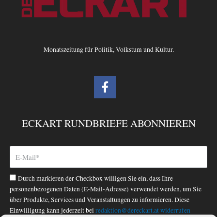
Monatszeitung für Politik, Volkstum und Kultur.
F
a
c
e
ECKART RUNDBRIEFE ABONNIEREN
b
o
o
k
-
Durch markieren der Checkbox willigen Sie ein, dass Ihre
f
personenbezogenen Daten (E-Mail-Adresse) verwendet werden, um Sie
über Produkte, Services und Veranstaltungen zu informieren. Diese
Einwilligung kann jederzeit bei
redaktion@dereckart.at
widerrufen